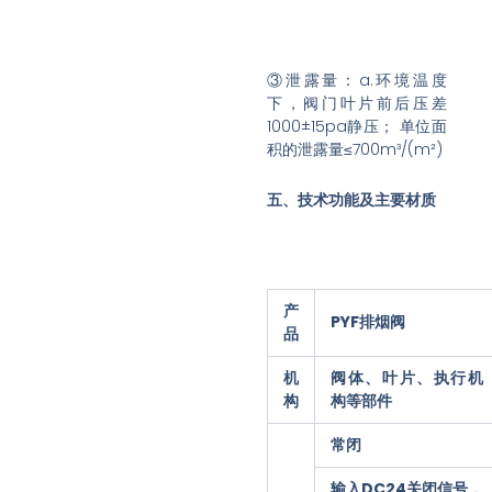
③泄露量：a.环境温度
下，阀门叶片前后压差
1000±15pa静压； 单位面
积的泄露量≤700m³/(m²)
五、技术功能及主要材质
产
PYF排烟阀
品
机
阀体、叶片、执行机
构
构等部件
常闭
输入DC24关闭信号，