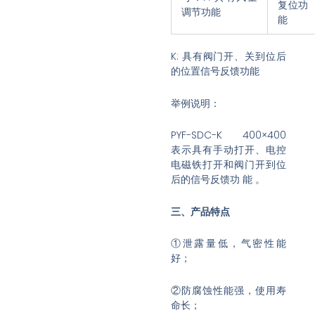
复位功
调节功能
能
K: 具有阀门开、关到位后
的位置信号反馈功能
举例说明：
PYF-SDC-K 400×400
表示具有手动打开、电控
电磁铁打开和阀门开到位
后的信号反馈功 能 。
三、产品特点
①泄露量低，气密性能
好；
②防腐蚀性能强，使用寿
命长；