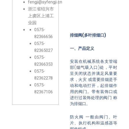
fengji@syfengji.cn
浙江省绍兴市
上虞区上浦工
业园
0575-
排烟阀(多叶排烟口)
82366656
0575-
一、产品定义
82365027
0575-
安装在机械系统各支管端
82366353
部(烟气吸入口)处，平时
0575-
呈关闭状态并满足风量要
82362278
求，火灾 或需要排烟是手
0575-
动和电动打开，起排烟作
用的阀门。带有装饰口或
82367106
进行过装饰处理的阀门 称
为排烟口。
防火阀 一般由阀门、叶
片、执行机构和温感器等
部件组成。