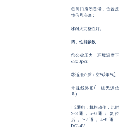
③阀门启闭灵活，位置反
馈信号准确；
④耐火完整性好。
四、性能参数
①公称压力：环境温度下
≤300pa;
②适用介质：空气(烟气);
常规线路图(一组无源信
号)
1-2通电，机构动作，此时
2-3通，5-6通； 复位
后，1-2通，4-5通，
DC24V