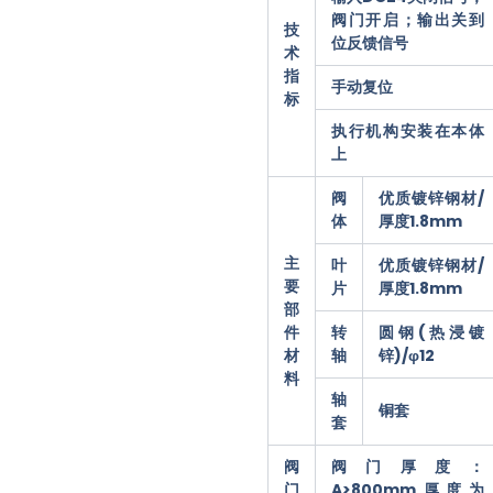
阀门开启；输出关到
技
位反馈信号
术
指
手动复位
标
执行机构安装在本体
上
阀
优质镀锌钢材/
体
厚度1.8mm
主
叶
优质镀锌钢材/
要
片
厚度1.8mm
部
转
圆钢(热浸镀
件
轴
锌)/φ12
材
料
轴
铜套
套
阀
阀门厚度：
门
A>800mm厚度为