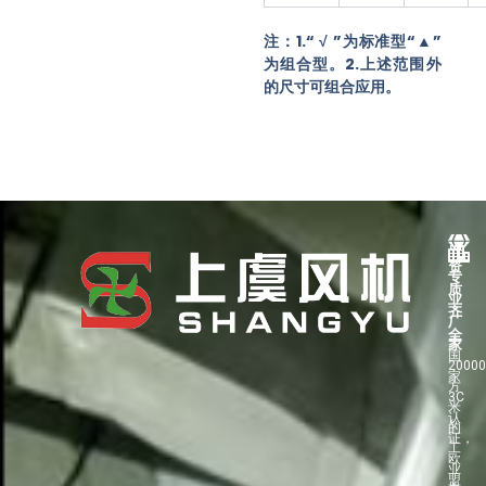
注：1.“
√
”为标准型“▲”
为组合型。2.上述
范围外
的尺寸可组合应用。
资
专
质
业
齐
厂
全
家
国
2000
家
方
3C
米
认
的
证，
工
欧
业
盟