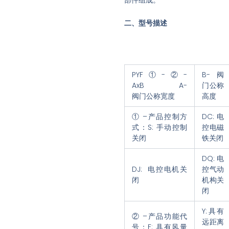
二、型号描述
PYF①-②-
B-阀
AxB A-
门公称
阀门公称宽度
高度
① –产品控制方
DC:电
式：S: 手动控制
控电磁
关闭
铁关闭
DQ: 电
DJ: 电控电机关
控气动
闭
机构关
闭
Y:具有
② –产品功能代
远距离
号：F: 具有风量