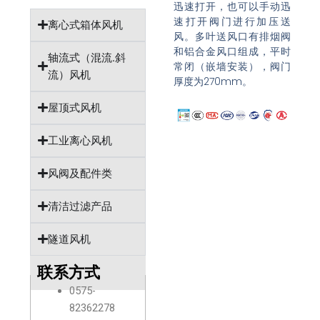
迅速打开，也可以手动迅
速打开阀门进行加压送
离心式箱体风机
风。多叶送风口有排烟阀
和铝合金风口组成，平时
轴流式（混流.斜
常闭（嵌墙安装），阀门
流）风机
厚度为270mm。
屋顶式风机
工业离心风机
风阀及配件类
清洁过滤产品
隧道风机
联系方式
0575-
82362278