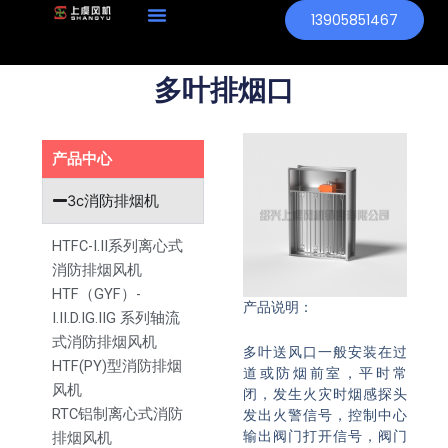
跳
13905851467
至
内
多叶排烟口
容
产品中心
3c消防排烟机
HTFC-I.II系列离心式
消防排烟风机
HTF（GYF）-
产品说明：
I.II.D.IG.IIG 系列轴流
式消防排烟风机
多叶送风口一般安装在过
HTF(PY)型消防排烟
道或防烟前室，平时常
风机
闭，发生火灾时烟感探头
RTC铝制离心式消防
发出火警信号，控制中心
输出阀门打开信号，阀门
排烟风机