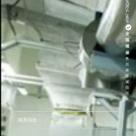
专
CE
用
认
厂
证
房
等
全
国
维
保
售
后
保
障，
诚
信
可
靠
联系信息