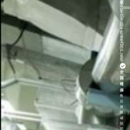
家
国
2000
家
方
3C
米
认
的
证，
工
欧
业
盟
专
CE
用
认
厂
证
房
等
全
国
维
保
售
后
保
障，
诚
信
可