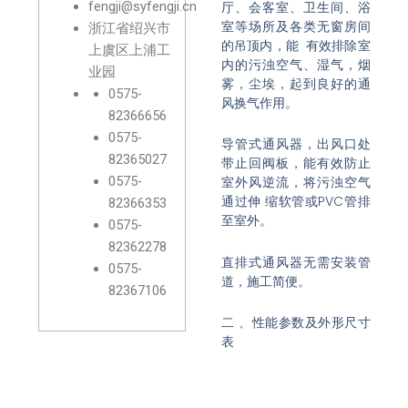
fengji@syfengji.cn
厅、会客室、卫生间、浴
室等场所及各类无窗房间
浙江省绍兴市
的吊顶内，能 有效排除室
上虞区上浦工
内的污浊空气、湿气，烟
业园
雾，尘埃，起到良好的通
0575-
风换气作用。
82366656
0575-
导管式通风器，出风口处
82365027
带止回阀板，能有效防止
0575-
室外风逆流，将污浊空气
通过伸 缩软管或PVC管排
82366353
至室外。
0575-
82362278
直排式通风器无需安装管
0575-
道，施工简便。
82367106
二 、性能参数及外形尺寸
表