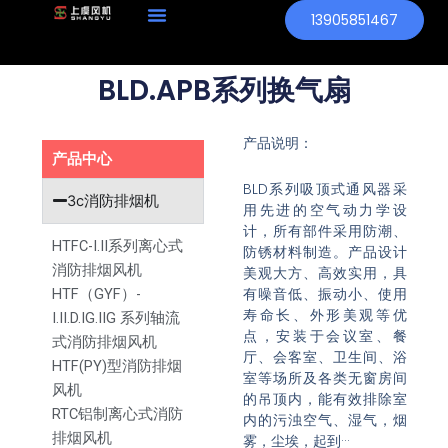
跳
13905851467
至
内
BLD.APB系列换气扇
容
产品说明：
产品中心
BLD系列吸顶式通风器采
3c消防排烟机
用先进的空气动力学设
计，所有部件采用防潮、
HTFC-I.II系列离心式
防锈材料制造。产品设计
消防排烟风机
美观大方、高效实用，具
有噪音低、振动小、使用
HTF（GYF）-
寿命长、外形美观等优
I.II.D.IG.IIG 系列轴流
点，安装于会议室、餐
式消防排烟风机
厅、会客室、卫生间、浴
HTF(PY)型消防排烟
室等场所及各类无窗房间
风机
的吊顶内，能有效排除室
RTC铝制离心式消防
内的污浊空气、湿气，烟
排烟风机
雾，尘埃，起到···