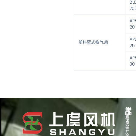
BL
70
AP
20
AP
塑料壁式换气扇
25
AP
30
资
专
质
业
齐
厂
全