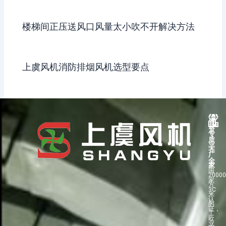
楼梯间正压送风口风量太小吹不开解决方法
上虞风机消防排烟风机选型要点
资
专
质
业
齐
厂
全
家
国
2000
家
方
3C
米
认
的
证，
工
欧
业