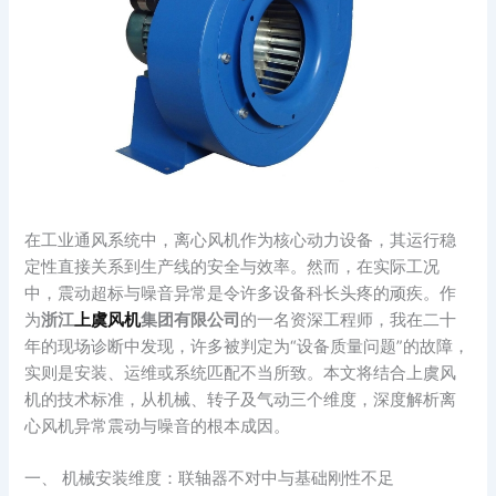
在工业通风系统中，离心风机作为核心动力设备，其运行稳
定性直接关系到生产线的安全与效率。然而，在实际工况
中，震动超标与噪音异常是令许多设备科长头疼的顽疾。作
为
浙江
上虞风机
集团有限公司
的一名资深工程师，我在二十
年的现场诊断中发现，许多被判定为“设备质量问题”的故障，
实则是安装、运维或系统匹配不当所致。本文将结合上虞风
机的技术标准，从机械、转子及气动三个维度，深度解析离
心风机异常震动与噪音的根本成因。
一、 机械安装维度：联轴器不对中与基础刚性不足