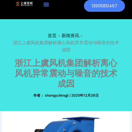
跳
13905851467
至
内
容
首页
新闻资讯
浙江上虞风机集团解析离心风机异常震动与噪音的技术
成因
浙江上虞风机集团解析离心
风机异常震动与噪音的技术
成因
作者：
shangyufengji
/
2025年12月26日