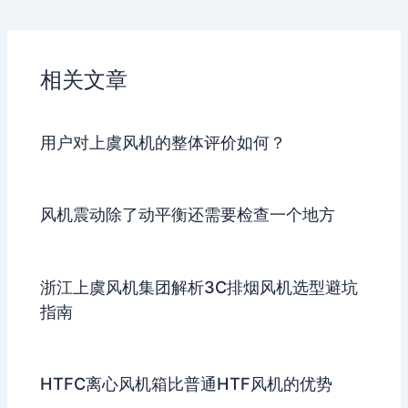
相关文章
用户对上虞风机的整体评价如何？
风机震动除了动平衡还需要检查一个地方
浙江上虞风机集团解析3C排烟风机选型避坑
指南
HTFC离心风机箱比普通HTF风机的优势