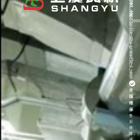
业
齐
厂
全
家
国
2000
家
方
3C
米
认
的
证，
工
欧
业
盟
专
CE
用
认
厂
证
房
等
全
国
维
保
售
后
保
障，
诚