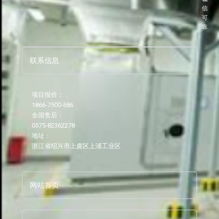
信
可
靠
联系信息
项目报价：
1866-7500-686
全国售后：
0575-82362278
地址：
浙江省绍兴市上虞区上浦工业区
网站首页