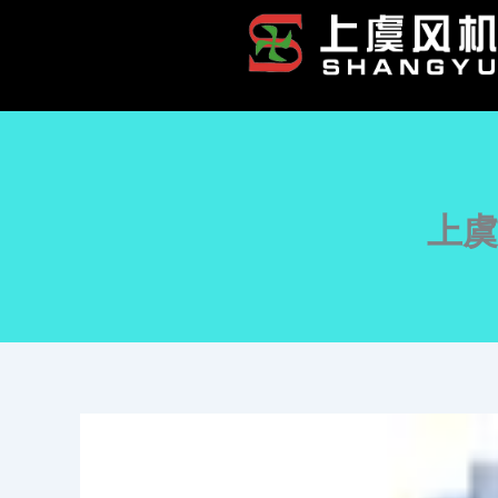
跳
至
内
容
上虞