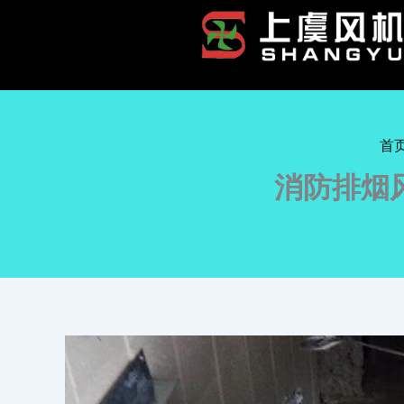
跳
至
内
容
首
消防排烟