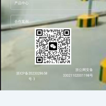
产品中心
合作案例
浙公网安备
浙ICP备2023028658
33021102001198号
号-3