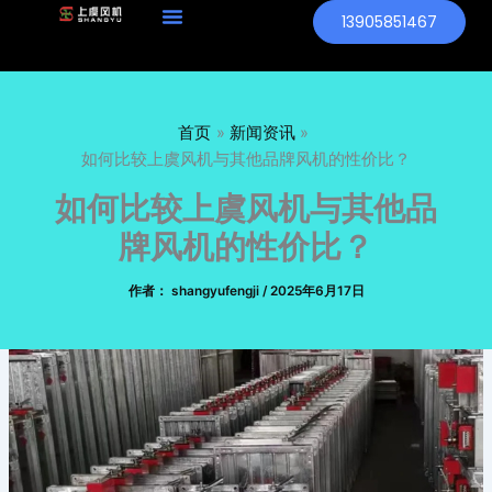
跳
13905851467
至
内
容
首页
新闻资讯
如何比较上虞风机与其他品牌风机的性价比？
如何比较上虞风机与其他品
牌风机的性价比？
作者：
shangyufengji
/
2025年6月17日