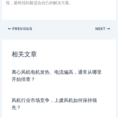
现，最终找到最适合自己的解决方案。
PREVIOUS
NEXT
相关文章
离心风机电机发热、电流偏高，通常从哪里
开始排查？
风机行业市场竞争，上虞风机如何保持领
先？