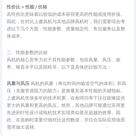
性价比 = 性能 / 价格
高性价比意味着以较低的成本获得更高的性能或使用价值。
因此，在对比上虞风机与其他品牌风机时，我们需要综合考
虑以下几个方面：性能参数、质量稳定性、售后服务以及整
体成本。
二、性能参数的比较
风机的核心竞争力在于其性能参数，包括风量、风压、效
率、噪音水平以及能耗等。以下是具体的比较方法：
风量与风压
风机的风量（单位时间内输送空气的体积）和风
压（克服管道阻力的能力）是衡量其基本性能的关键指标。
上虞风机凭借多年的技术积累，在相同功率下往往能够提供
更大的风量和更高的风压。然而，其他品牌可能通过采用更
先进的叶轮设计或电机技术实现类似甚至超越的效果。因
此，在选购时需要仔细对比这些数据，并结合实际应用场景
需求做出选择。