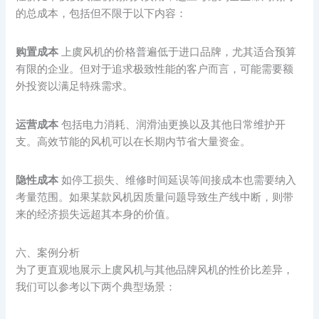
的总成本，包括但不限于以下内容：
购置成本
上虞风机的价格普遍低于进口品牌，尤其适合预算
有限的企业。但对于追求极致性能的客户而言，可能需要额
外投资以满足特殊需求。
运营成本
包括电力消耗、润滑油更换以及其他日常维护开
支。高效节能的风机可以在长期内节省大量资金。
隐性成本
如停工损失、维修时间延误等间接成本也需要纳入
考量范围。如果某款风机因质量问题导致生产线中断，则带
来的经济损失远超其本身的价值。
六、案例分析
为了更直观地展示上虞风机与其他品牌风机的性价比差异，
我们可以参考以下两个典型场景：