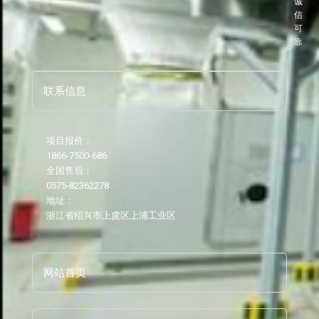
诚
信
可
靠
联系信息
项目报价：
1866-7500-686
全国售后：
0575-82362278
地址：
浙江省绍兴市上虞区上浦工业区
网站首页